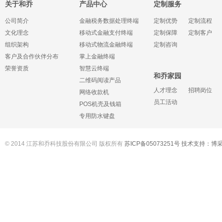
关于和乔
产品中心
定制服务
公司简介
金融税务数据处理终端
定制优势
定制流程
文化理念
移动式金融支付终端
定制保障
定制客户
组织架构
移动式物流金融终端
定制咨询
客户及合作伙伴分布
掌上金融终端
荣誉资质
智慧云终端
和乔家园
二维码阅读产品
人才理念
招聘岗位
网络收款机
员工活动
POS机壳及钱箱
专用防水键盘
© 2014 江苏和乔科技股份有限公司 版权所有
苏ICP备05073251号
技术支持：
博