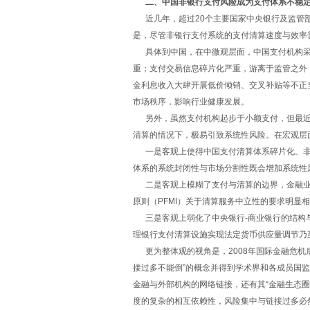
二、中国非银行支付风险成为支付体系不稳定
近几年，超过20个主要国家中央银行及监管部
是，尽管非银行支付系统的支付清算速度与效率
具体到中国，在中微观层面，中国支付机构采用
重；支付交易信息碎片化严重，游离于监管之外
金利息收入大肆开展低价倾销、交叉补贴等不正
市场秩序，影响行业健康发展。
另外，虽然支付机构起步于小额支付，但最近
清算的情况下，极易引致系统性风险。在宏观层
一是客观上使得中国支付清算体系碎片化。非银
体系的系统封闭性与市场分割性既会增加系统性
二是客观上模糊了支付与清算的边界，金融业务
原则（PFMI）关于清算服务中立性的要求明显
三是客观上弱化了中央银行-商业银行的结构与
理银行支付清算设施实现法定货币供应量调节乃
更为整体观的视角是，2008年国际金融危机后
接过多不能倒”的概念并得到学术界和各成员国
金融与外部机构的网络链接，还有其“金融生态圈
度的复杂的相互依赖性，风险集中与链接过多必