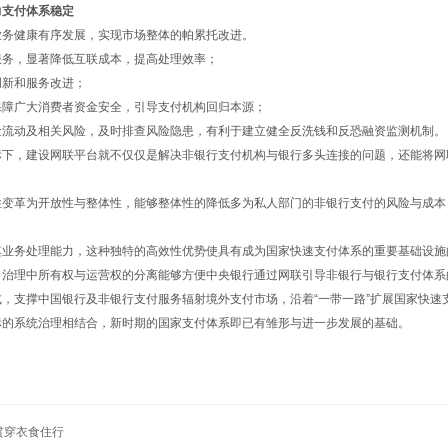
支付体系稳定
务健康有序发展，实现市场整体的帕累托改进。
务，显著降低互联成本，提高处理效率；
新和服务改进；
障广大消费者资金安全，引导支付机构回归本源；
流动及相关风险，及时排查风险隐患，有利于建立健全反洗钱和反恐融资监测机制。
下，建设网联平台就不仅仅是解决非银行支付机构与银行多头连接的问题，还能将网
变革为开放性与整体性，能够整体性的降低多为私人部门的非银行支付的风险与成本
业务处理能力，这种独特的高效性优势使具有成为国家快速支付体系的重要基础设施
治理中所有权与运营权的分离能够方便中央银行通过网联引导非银行与银行支付体系
支撑中国银行及非银行支付服务辐射境外支付市场，沿着“一带一路”扩展国家快速
的系统治理相结合，新时期的国家支付体系即已有雏形与进一步发展的基础。
贯穿衣食住行