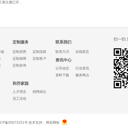
成工商注册已开…
扫一扫
定制服务
联系我们
终端
定制优势
定制流程
联系方式
在线留言
端
定制保障
定制客户
资讯中心
端
定制咨询
公司动态
行业资讯
资料下载
服务网点
和乔家园
人才理念
招聘岗位
员工活动
ICP备05073251号
技术支持：
博采网络