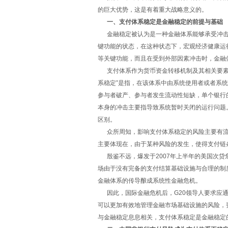
的巨大优势，这是有着重大战略意义的。
一、支付体系稳定是金融稳定的前提与基础
金融稳定被认为是一种金融体系能够承受冲击的
键功能的状态，在这种状态下，宏观经济健康运
等关键功能，而且在受到外部因素冲击时，金融
支付体系作为货币资金转移机制及其相关要素的
系稳定”是指，在该体系中由系统使用者或者系
参与者破产、参与者发生流动性短缺，单个银行
本身的冲击主要指导致系统暂时关闭的运行问题
区别。
众所周知，影响支付体系稳定的风险主要有流
主要体现在，由于某种风险的发生，使得支付链
殷鉴不远，爆发于2007年上半年的美国次贷
场由于没有完备的支付结算基础设施与合理的制
金融体系的传导酿成系统性金融危机。
因此，国际金融危机后，G20领导人要求应通
可以更加有效地管理金融市场基础设施的风险，
与金融稳定息息相关，支付体系稳定是金融稳定