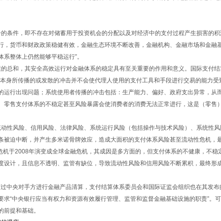
条件，即不存在对储蓄用于投资机会的分配以及对经济中的支付过程产生损害的积聚
行，货币和财政政策稳健有效，金融生态环境不断改善，金融机构、金融市场和金融
体系整体上仍然能够平稳运行”。
总和，其安全高效运行对金融体系的稳定具有至关重要的作用和意义。国际支付结算
统本身所传播的或发散的冲击并不会使代理人使用的支付工具和手段进行交易的能力受
的运行出现问题；系统使用者传播的冲击包括：生产能力、偏好、政府支出异常，从
。零售支付体系的不稳定甚至风险暴露会使消费者的消费无法正常进行，这是（零售
动性风险、信用风险、法律风险、系统运行风险（包括操作与技术风险）、系统性风
条被迫中断，并产生多米诺骨牌效应，造成大面积的支付体系风险甚至流动性危机，
危机于2008年演变成全球金融危机，其成因是多方面的，但支付体系的不健康，不稳
度设计，且信息不透明、监管有缺位，导致流动性风险和信用风险不断累积，最终形
过中央对手方进行金融产品清算，支付结算体系委员会和国际证监会组织也在其发布
要求“中央银行应当有权力和资源有效履行管理、监管和监督金融基础设施的职责”。
的前提和基础。