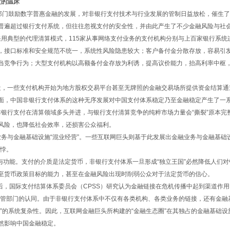
的温床
门鼓励数字普惠金融的发展，对非银行支付技术与行业发展的管制日益放松，催生了
普遍超过银行支付系统，但往往忽视支付的安全性，并由此产生了不少金融风险与社
典型的代理清算模式，115家从事网络支付业务的支付机构分别与上百家银行系统
，接口标准和安全规范不统一，系统性风险隐患较大；客户备付金分散存放，容易引
当竞争行为；大型支付机构以高额备付金存放为利诱，提高议价能力，抬高利率中枢
，一些支付机构开始为地方股权交易平台甚至无牌照的金融交易场所提供资金结算通
面，中国非银行支付体系的这种无序发展对中国支付体系稳定乃至金融稳定产生了一
行支付在清算领域多头并进，与银行支付清算竞争的纯粹市场力量会“撕裂”原本完
风险，也降低社会效率，还损害公众福利。
与金融基础设施“混业经营”。一些互联网巨头则基于此发展出金融业务与金融基础设施
相悖。
功能。支付的介质是法定货币，非银行支付体系一旦形成“独立王国”必然降低人们对
至货币政策目标的能力，甚至在金融风险出现时削弱公众对于法定货币的信心。
，国际支付结算体系委员会（CPSS）研究认为金融链接在危机传播中起到渠道作用，
监管部门的认同。由于非银行支付体系中不仅有各类机构、各类业务的链接，还有金融基
”的系统复杂性。因此，互联网金融巨头所构建的“金融生态圈”在其独占的金融基础
然影响中国金融稳定。