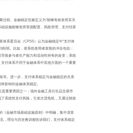
过程。金融稳定也被定义为“能够有效发挥其关
基础设施能够发挥资源配置、风险管理、支付结算
体系委员会（CPSS）认为金融稳定中“支付体
到削弱。比如，使系统使用者发散的冲击包括：
而导致参与者生产能力和流动性持有的改变；系统
）支付体系不同于金融体系中其他方面的一个重要
险等。进一步，支付体系稳定与金融稳定的关系
最终影响到金融体系稳定。
定是重要诱因之一：场外金融工具衍生品交易市
成了系统性支付风险，引发次贷危机，又通过财政
的《金融市场基础设施原则》中明确，集中清算
可见，理论与历史教训都告诉我们，支付体系稳定