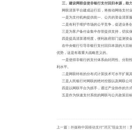
三、建设网联促使非银行支付回归本源，助力
网联清算平台建成运行后，将推动网络支付业
一是为支付机构提供统一、公共的资金清算服
二是有利于维护市场的公平竞争，促进业务创
三是为客户备付金集中存管提供支持，切实保
四是提高清算透明度，便利政府部门监测资金
在中央银行引导非银行支付回归本源的大目标
优势，这是有着重大战略意义的。
一是使得非银行的支付体系由封闭性、分割性
利水平。
二是网联特有的分布式计算技术可水平扩展其
三是人民银行对网联的绝对控股以及网联公司
四是以网联平台为抓手，通过产业协作的方式，
五是作为快速支付系统的网联与公共政策目标
上一篇：
外媒称中国移动支付“消灭”现金支付：