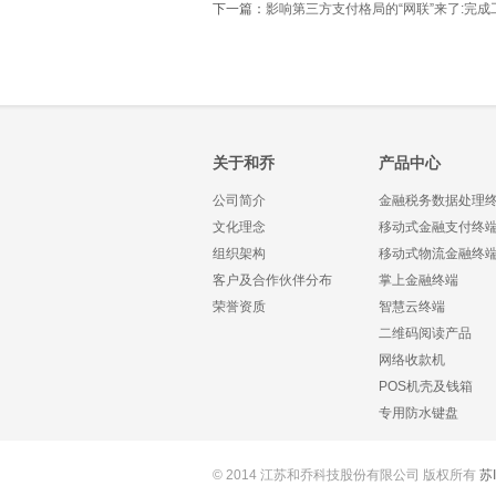
下一篇：
影响第三方支付格局的“网联”来了:完
关于和乔
产品中心
公司简介
金融税务数据处理
文化理念
移动式金融支付终
组织架构
移动式物流金融终
客户及合作伙伴分布
掌上金融终端
荣誉资质
智慧云终端
二维码阅读产品
网络收款机
POS机壳及钱箱
专用防水键盘
© 2014 江苏和乔科技股份有限公司 版权所有
苏