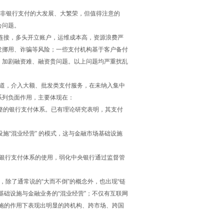
非银行支付的大发展、大繁荣，但值得注意的
会问题。
连接，多头开立账户，运维成本高，资源浪费严
发挪用、诈骗等风险；一些支付机构基于客户备付
，加剧融资难、融资贵问题。以上问题均严重扰乱
道，介入大额、批发类支付服务，在未纳入集中
系列负面作用，主要体现在：
整的银行支付体系。已有理论研究表明，其支付
“混业经营” 的模式，这与金融市场基础设施
银行支付体系的使用，弱化中央银行通过监督管
除了通常说的“大而不倒”的概念外，也出现“链
础设施与金融业务的“混业经营”；不仅有互联网
设施的作用下表现出明显的跨机构、跨市场、跨国