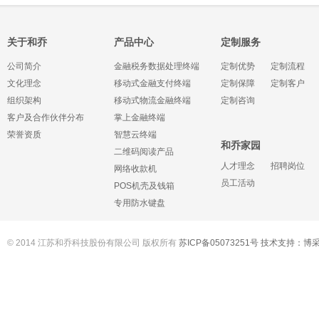
关于和乔
产品中心
定制服务
公司简介
金融税务数据处理终端
定制优势
定制流程
文化理念
移动式金融支付终端
定制保障
定制客户
组织架构
移动式物流金融终端
定制咨询
客户及合作伙伴分布
掌上金融终端
荣誉资质
智慧云终端
和乔家园
二维码阅读产品
人才理念
招聘岗位
网络收款机
员工活动
POS机壳及钱箱
专用防水键盘
© 2014 江苏和乔科技股份有限公司 版权所有
苏ICP备05073251号
技术支持：
博